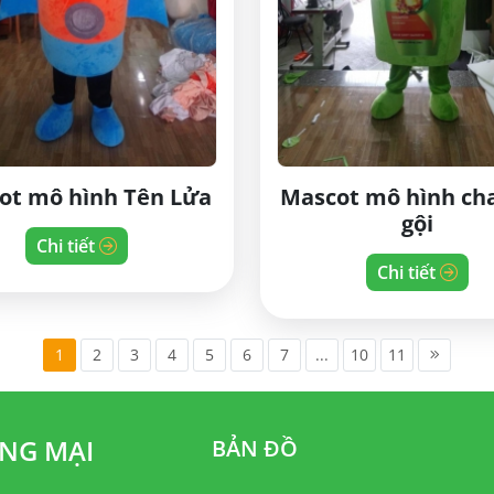
ot mô hình Tên Lửa
Mascot mô hình ch
gội
Chi tiết
Chi tiết
1
2
3
4
5
6
7
...
10
11
NG MẠI
BẢN ĐỒ