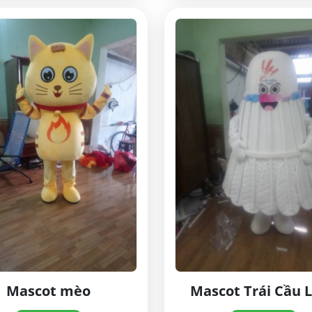
Mascot mèo
Mascot Trái Cầu 