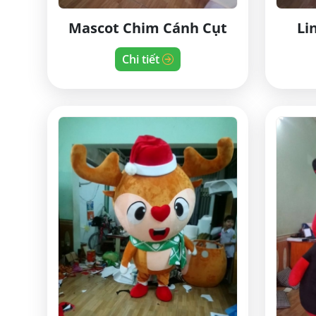
Mascot Chim Cánh Cụt
Li
Chi tiết