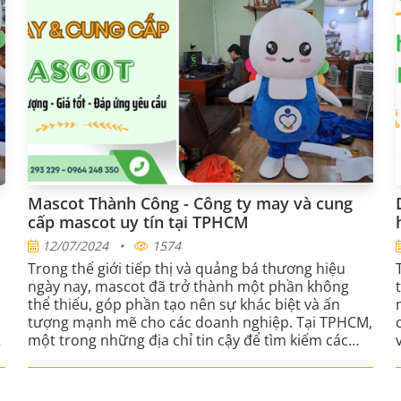
Mascot Thành Công - Công ty may và cung
cấp mascot uy tín tại TPHCM
12/07/2024
•
1574
Trong thế giới tiếp thị và quảng bá thương hiệu
ngày nay, mascot đã trở thành một phần không
thể thiếu, góp phần tạo nên sự khác biệt và ấn
tượng mạnh mẽ cho các doanh nghiệp. Tại TPHCM,
một trong những địa chỉ tin cậy để tìm kiếm các
sản phẩm mascot chất lượng cao chính là Mascot
Thành Công. Với nhiều năm kinh nghiệm trong lĩnh
vực thiết kế và may mascot, chúng tôi tự hào là đối