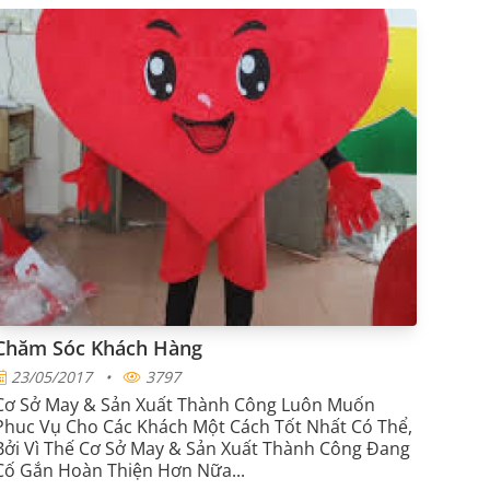
vụ thiết kế, may linh vật sự kiện giao hàng tận nơi
tại TPHCM? Cùng theo dõi nội dung dưới đây để
tìm được câu trả lời nhé!
Chăm Sóc Khách Hàng
23/05/2017
•
3797
Cơ Sở May & Sản Xuất Thành Công Luôn Muốn
Phuc Vụ Cho Các Khách Một Cách Tốt Nhất Có Thể,
Bởi Vì Thế Cơ Sở May & Sản Xuất Thành Công Đang
Cố Gắn Hoàn Thiện Hơn Nữa...