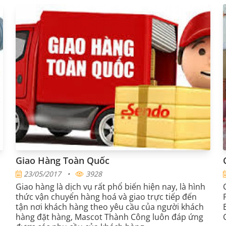
tác tin cậy của nhiều thương hiệu lớn, mang đến
những sản phẩm không chỉ đẹp mắt, bền bỉ mà
còn đáp ứng được mọi yêu cầu khắt khe của khách
hàng.
Giao Hàng Toàn Quốc
23/05/2017
•
3928
Giao hàng là dịch vụ rất phổ biến hiện nay, là hình
thức vận chuyển hàng hoá và giao trực tiếp đến
tận nơi khách hàng theo yêu cầu của người khách
hàng đặt hàng, Mascot Thành Công luôn đáp ứng