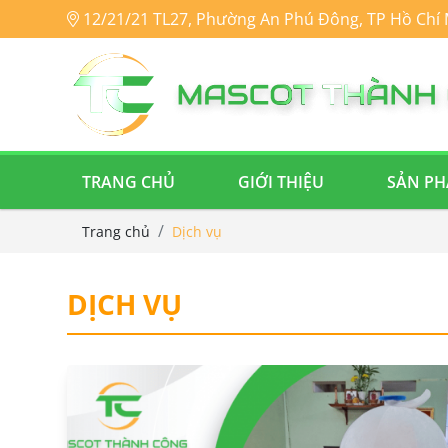
12/21/21 TL27, Phường An Phú Đông, TP Hồ Chí
TRANG CHỦ
GIỚI THIỆU
SẢN PH
Trang chủ
Dịch vụ
DỊCH VỤ