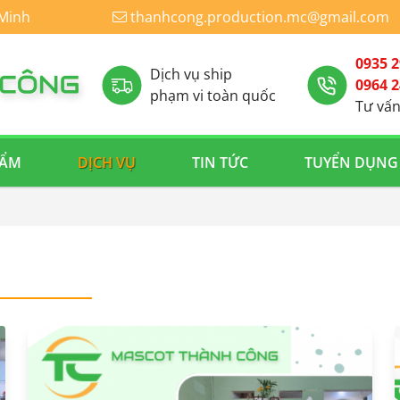
 Minh
thanhcong.production.mc@gmail.com
0935 2
Dịch vụ ship
0964 2
phạm vi toàn quốc
Tư vấn
ẨM
DỊCH VỤ
TIN TỨC
TUYỂN DỤNG