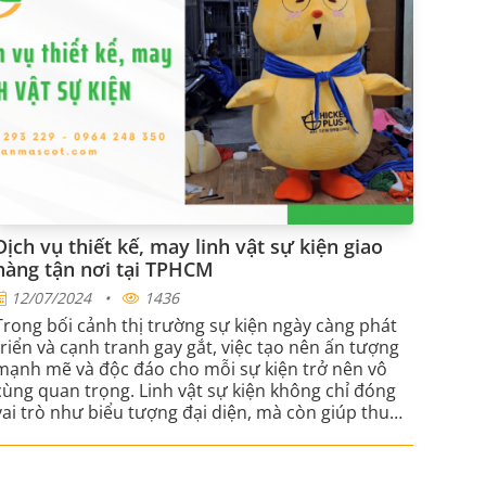
Dịch vụ thiết kế, may linh vật sự kiện giao
hàng tận nơi tại TPHCM
12/07/2024
•
1436
Trong bối cảnh thị trường sự kiện ngày càng phát
triển và cạnh tranh gay gắt, việc tạo nên ấn tượng
mạnh mẽ và độc đáo cho mỗi sự kiện trở nên vô
cùng quan trọng. Linh vật sự kiện không chỉ đóng
vai trò như biểu tượng đại diện, mà còn giúp thu
hút sự chú ý và tạo dấu ấn khó phai trong lòng
khán giả. Vậy tại sao linh vật lại đóng vai trò quan
trọng trong các sự kiện? Đâu là nơi cung cấp dịch