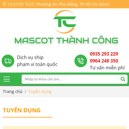
12/21/21 TL27, Phường An Phú Đông, TP Hồ Chí Minh
0935 293 229
Dịch vụ ship
0964 248 350
phạm vi toàn quốc
Tư vấn miễn phí
Trang chủ
Tuyển dụng
TUYỂN DỤNG