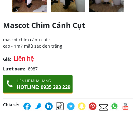
Mascot Chim Cánh Cụt
mascot chim cánh cut :
cao - 1m7 măù sắc đen trắng
Liên hệ
Giá:
Lượt xem:
8987
LIÊN HỆ MUA HÀNG
HOTLINE: 0935 293 229
Chia sẻ: