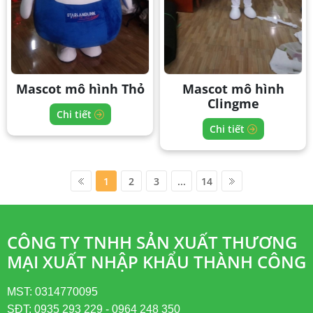
Mascot mô hình Thỏ
Mascot mô hình
Clingme
Chi tiết
Chi tiết
1
2
3
...
14
CÔNG TY TNHH SẢN XUẤT THƯƠNG
MẠI XUẤT NHẬP KHẨU THÀNH CÔNG
MST: 0314770095
SĐT: 0935 293 229 - 0964 248 350