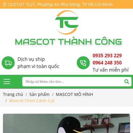
12/21/21 TL27, Phường An Phú Đông, TP Hồ Chí Minh
0935 293 229
Dịch vụ ship
0964 248 350
phạm vi toàn quốc
Tư vấn miễn phí
Trang chủ
Sản phẩm
MASCOT MÔ HÌNH
Mascot Chim Cánh Cụt