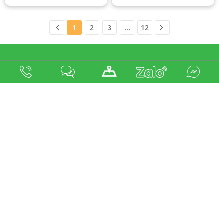
1
2
3
...
12
CÔNG TY TNHH SẢN XUẤT THƯƠNG
MẠI XUẤT NHẬP KHẨU THÀNH CÔNG
MST: 0314770095
SĐT: 0935 293 229 - 0964 248 350
Đ/C: 12/21/21 TL27, Phường An Phú Đông, TP Hồ Chí
Minh
Email: thanhcong.production.mc@gmail.com
Website: www.muabanmascot.com
BẢN ĐỒ