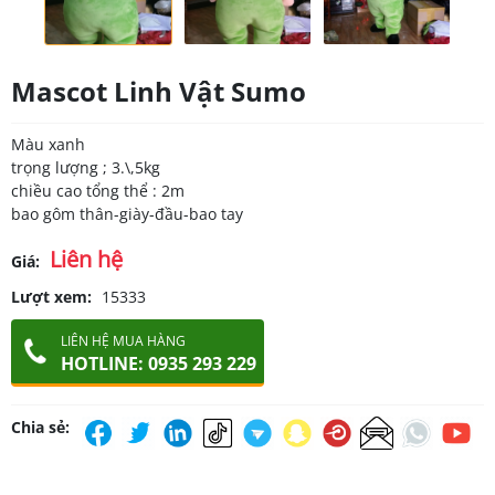
Mascot Linh Vật Sumo
Màu xanh
trọng lượng ; 3.\,5kg
chiều cao tổng thể : 2m
bao gôm thân-giày-đầu-bao tay
Liên hệ
Giá:
Lượt xem:
15333
LIÊN HỆ MUA HÀNG
HOTLINE: 0935 293 229
Chia sẻ: