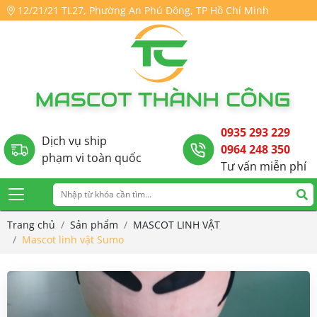
12/21/21 TL27, Phường An Phú Đông, TP Hồ Chí Minh
0935 293 229
Dịch vụ ship
0964 248 350
phạm vi toàn quốc
Tư vấn miễn phí
Trang chủ
Sản phẩm
MASCOT LINH VẬT
Mascot linh vật Sumo