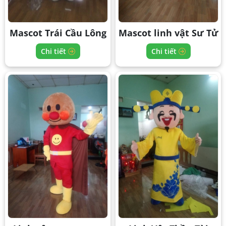
Mascot Trái Cầu Lông
Mascot linh vật Sư Tử
Chi tiết
Chi tiết