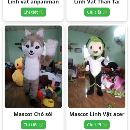
Linh vật anpanman
Linh Vật Thần Tài
Chi tiết
Chi tiết
Mascot Chó sói
Mascot Linh Vật acer
Chi tiết
Chi tiết