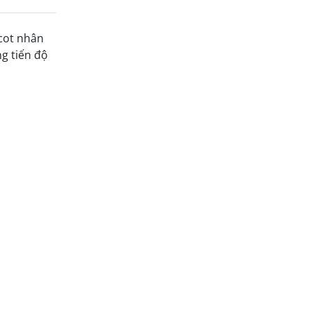
Mascot Chim đại
Bàng
cot nhân
Liên hệ
g tiến độ
Mascot mèo
Liên hệ
Mascot Trái Cầu
Lông
Liên hệ
Mascot linh vật Sư
Tử
Liên hệ
Mascot Chim Cánh