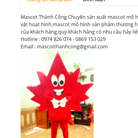
Mascot Thành Công Chuyên sản xuất
mascot mô h
vật hoạt hình,mascot mô hình sản phẩm thương hi
của khách hàng,quý khách hàng có nhu cầu hảy liên
Hotline : 0974 826 074 - 0869 153 029
Email : mascotthanhcong@gmail.com