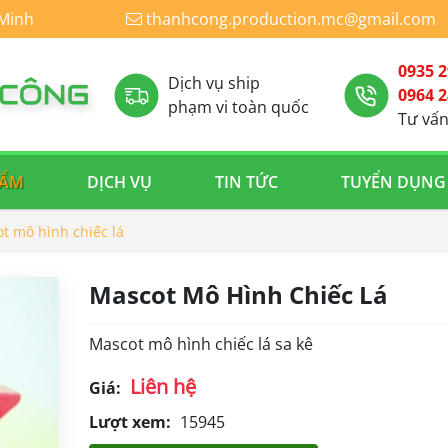
 Minh
thanhcong.production.mc@gmail.com
0935 2
Dịch vụ ship
0964 2
phạm vi toàn quốc
Tư vấn
ẨM
DỊCH VỤ
TIN TỨC
TUYỂN DỤNG
t mô hình chiếc lá
Mascot Mô Hình Chiếc Lá
Mascot mô hình chiếc lá sa kê
Liên hệ
Giá:
Lượt xem:
15945