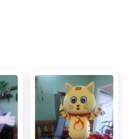
Cụt
Liên hệ
Linh vật anpanman
Liên hệ
Linh Vật Thần Tài
Liên hệ
Mascot Chó sói
Liên hệ
Mascot Tuần lộc
Liên hệ