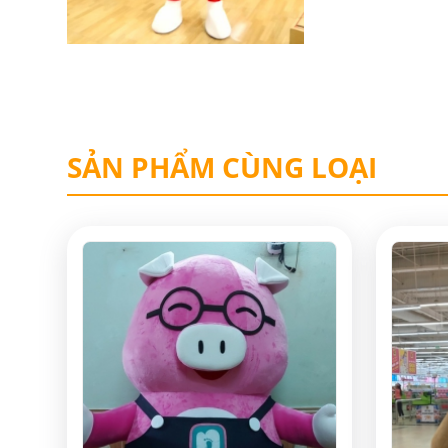
SẢN PHẨM CÙNG LOẠI