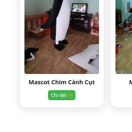
Mascot Chim Cánh Cụt
Chi tiết