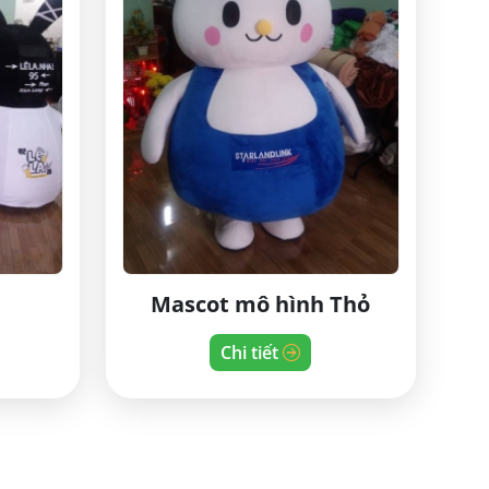
Mascot mô hình Thỏ
Chi tiết