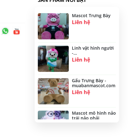
SẢN PHẨM NỔI BẬT
Mascot Trưng Bày
Liên hệ
Linh vật hình người
-
muabanmascot.com
Liên hệ
Gấu Trưng Bày -
muabanmascot.com
Liên hệ
Mascot mô hình nảo
trái nảo phải
Liên hệ